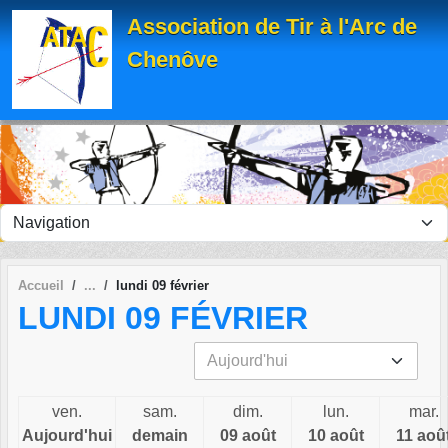
Panneau de gestion des cookies
Association de Tir à l'Arc de
Chenôve
Accueil
lundi 09 février
LUNDI 09 FÉVRIER
ven.
sam.
dim.
lun.
mar.
Aujourd'hui
demain
09 août
10 août
11 aoû